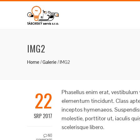
IMG2
Home
/
Galerie
/
IMG2
22
Phasellus enim erat, vestibulum 
elementum tincidunt. Class apten
inceptos hymenaeos. Suspendisse
SRP 2017
molestie, porttitor ut, iaculis qu
scelerisque libero.
NO