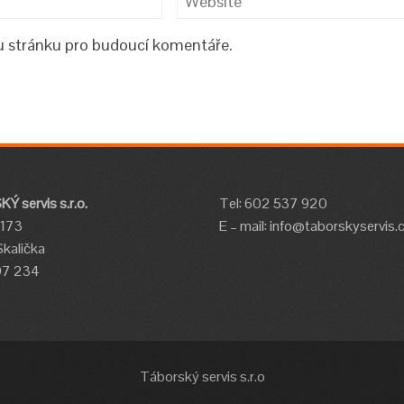
ou stránku pro budoucí komentáře.
 servis s.r.o.
Tel: 602 537 920
 173
E – mail: info@taborskyservis.
kalička
 97 234
Táborský servis s.r.o