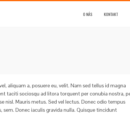
O NÁS
KONTAKT
vel, aliquam a, posuere eu, velit. Nam sed tellus id magna
t taciti sociosqu ad litora torquent per conubia nostra, p
 nisl. Mauris metus. Sed vel lectus. Donec odio tempus
is, sem. Donec iaculis gravida nulla. Quisque tincidunt