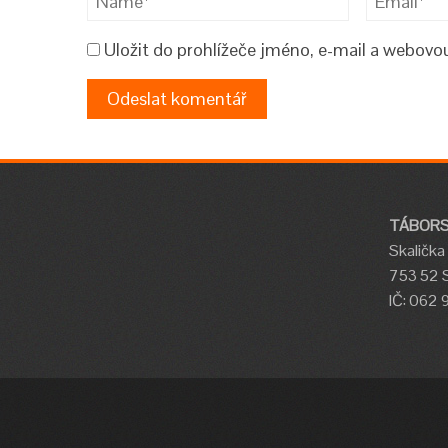
Uložit do prohlížeče jméno, e-mail a webov
TÁBORSKÝ
Skalička
753 52 S
IČ: 062